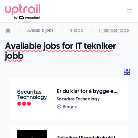
Available jobs
IT jobb
IT tekniker jobb
Start page
Available jobs for IT tekniker
jobb
Er du klar for å bygge eller videreutvikle din karriere innen teknisk sikkerhet?
Securitas Technology
Bergen