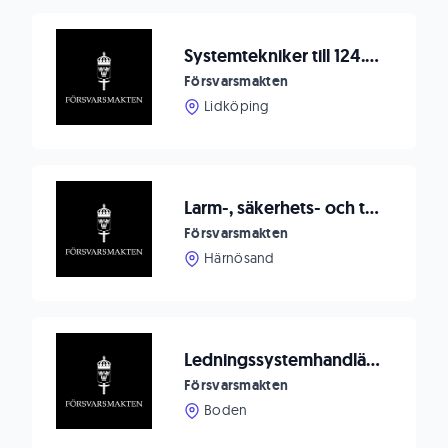
Systemtekniker till 124.teledrifttroppen, Skaraborgs flygflottilj F 7
Försvarsmakten
Lidköping
Larm-, säkerhets- och teletekniker inom teknisk bevakning
Försvarsmakten
Härnösand
Ledningssystemhandläggare
Försvarsmakten
Boden