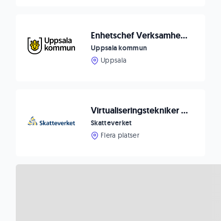
Enhetschef Verksamhetsnära it-support inom område It-arbetsplats
Uppsala kommun
Uppsala
Virtualiseringstekniker - Private Cloud & VMware
Skatteverket
Flera platser