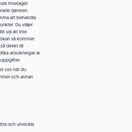
ande företaget
rade tjänsten.
komma att behandla
nkter. Du väljer
tt val att inte
ansökan så kommer
 direkt till
ifika ansökningar är
uppgifter.
ler oss när du
ummer och annan
ttra och utveckla