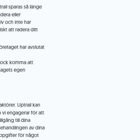
ail sparas så länge
adera eller
iv och inte har
kt att radera ditt
öretaget har avslutat
 dock komma att
tagets egen
aktörer. Uptrail kan
i engagerar för att
llgång till dina
 behandlingen av dina
ppgifter för något