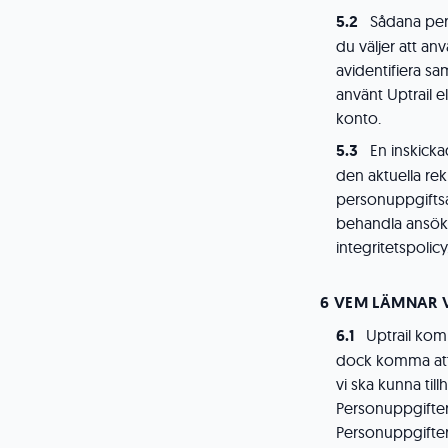
Sådana per
du väljer att an
avidentifiera sa
använt Uptrail e
konto.
En inskicka
den aktuella re
personuppgifts
behandla ansöka
integritetspolicy
VEM LÄMNAR VI
Uptrail komm
dock komma att 
vi ska kunna till
Personuppgifter
Personuppgifter