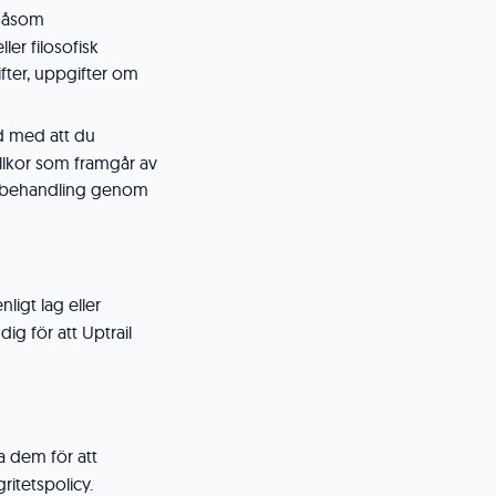
 såsom
ler filosofisk
fter, uppgifter om
dd med att du
llkor som framgår av
dan behandling genom
ligt lag eller
g för att Uptrail
a dem för att
itetspolicy.