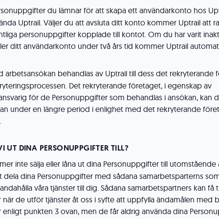
sonuppgifter du lämnar för att skapa ett användarkonto hos Uptr
vända Uptrail. Väljer du att avsluta ditt konto kommer Uptrail att r
mtliga personuppgifter kopplade till kontot. Om du har varit inakt
ller ditt användarkonto under två års tid kommer Uptrail automatis
d arbetsansökan behandlas av Uptrail till dess det rekryterande f
kryteringsprocessen. Det rekryterande företaget, i egenskap av
ansvarig för de Personuppgifter som behandlas i ansökan, kan
n under en längre period i enlighet med det rekryterande före
.
 UT DINA PERSONUPPGIFTER TILL?
er inte sälja eller låna ut dina Personuppgifter till utomstående 
dela dina Personuppgifter med sådana samarbetsparterns som v
handahålla våra tjänster till dig. Sådana samarbetspartners kan få ti
 när de utför tjänster åt oss i syfte att uppfylla ändamålen med
 enligt punkten 3 ovan, men de får aldrig använda dina Personu