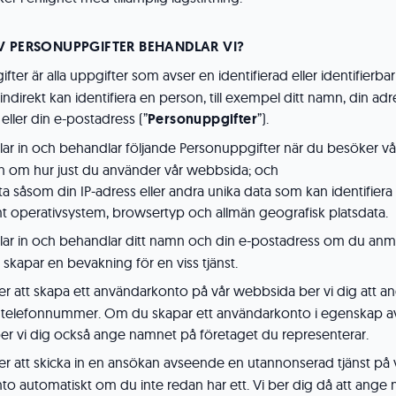
AV PERSONUPPGIFTER BEHANDLAR VI?
ter är alla uppgifter som avser en identifierad eller identifierba
indirekt kan identifiera en person, till exempel ditt namn, din adre
ller din e-postadress (”
Personuppgifter
”).
mlar in och behandlar följande Personuppgifter när du besöker v
ion om hur just du använder vår webbsida; och
data såsom din IP-adress eller andra unika data som kan identifie
 operativsystem, browsertyp och allmän geografisk platsdata.
lar in och behandlar ditt namn och din e-postadress om du anmäle
 skapar en bevakning för en viss tjänst.
er att skapa ett användarkonto på vår webbsida ber vi dig att a
 telefonnummer. Om du skapar ett användarkonto i egenskap av
 ber vi dig också ange namnet på företaget du representerar.
er att skicka in en ansökan avseende en utannonserad tjänst på
to automatiskt om du inte redan har ett. Vi ber dig då att ange