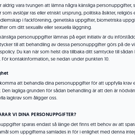
aldrig vara tvungen att lämna några känsliga personuppgifter,
om avslöjar ras eller etniskt ursprung, politiska åsikter, religiös el
dlemskap i fackförening, genetiska uppgifter, biometriska uppgi
fter om ditt sexualliv eller sexuella läggning.
änsliga personuppgifter lämnas på eget initiativ är du införstå
cker till att behandling av dessa personuppgifter görs på de vi
spolicy. Du kan när som helst dra tillbaka ditt samtycke till så
s. För kontakinformation, se nedan under punkten 10.
ghet
 komma att behandla dina personuppgifter för att uppfylla krav en
 Den lagliga grunden för sådan behandling är att den är nödvändi
lla lagkrav som åligger oss.
ARAR VI DINA PERSONUPPGIFTER?
uppgifter sparas endast så länge det finns ett behov av att spar
amål som uppgifterna samlades in för i enlighet med denna integr