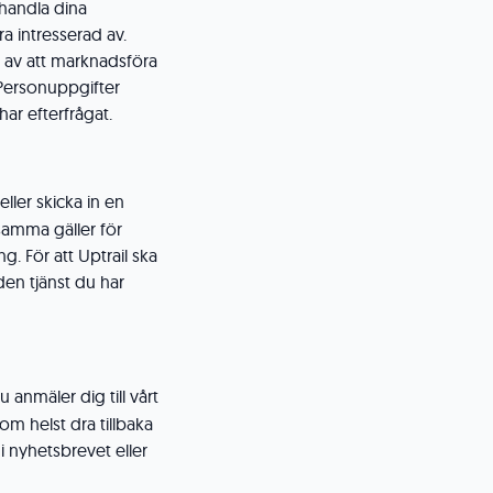
handla dina
a intresserad av.
e av att marknadsföra
a Personuppgifter
ar efterfrågat.
ler skicka in en
samma gäller för
. För att Uptrail ska
den tjänst du har
anmäler dig till vårt
om helst dra tillbaka
i nyhetsbrevet eller