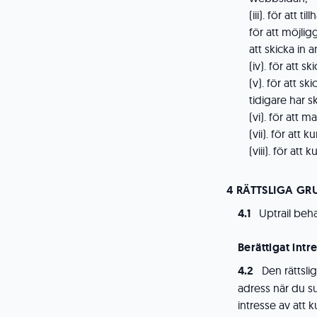
(iii). för att 
för att möjli
att skicka in
(iv). för att 
(v). för att 
tidigare har 
(vi). för att
(vii). för att 
(viii). för att
RÄTTSLIGA GR
Uptrail beh
Berättigat intr
Den rättsl
adress när du s
intresse av att