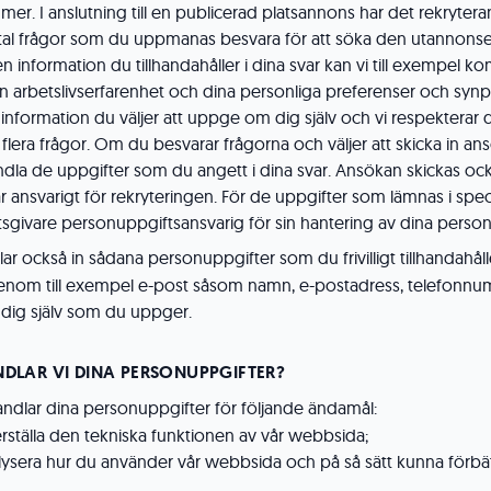
er. I anslutning till en publicerad platsannons har det rekryter
ntal frågor som du uppmanas besvara för att söka den utannonse
 information du tillhandahåller i dina svar kan vi till exempel 
n arbetslivserfarenhet och dina personliga preferenser och synpu
en information du väljer att uppge om dig själv och vi respekterar di
 flera frågor. Om du besvarar frågorna och väljer att skicka in 
ndla de uppgifter som du angett i dina svar. Ansökan skickas också
 ansvarigt för rekryteringen. För de uppgifter som lämnas i spec
tsgivare personuppgiftsansvarig för sin hantering av dina person
lar också in sådana personuppgifter som du frivilligt tillhandahål
genom till exempel e-post såsom namn, e-postadress, telefonn
dig själv som du uppger.
DLAR VI DINA PERSONUPPGIFTER?
andlar dina personuppgifter för följande ändamål:
äkerställa den tekniska funktionen av vår webbsida;
 analysera hur du använder vår webbsida och på så sätt kunna förbä