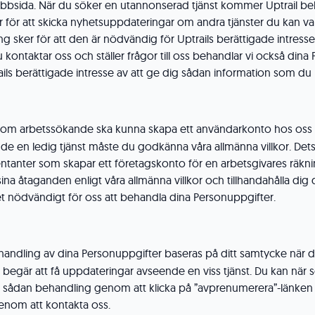
ebbsida. När du söker en utannonserad tjänst kommer Uptrail be
 för att skicka nyhetsuppdateringar om andra tjänster du kan var
g sker för att den är nödvändig för Uptrails berättigade intress
du kontaktar oss och ställer frågor till oss behandlar vi också din
ils berättigade intresse av att ge dig sådan information som du h
 som arbetssökande ska kunna skapa ett användarkonto hos oss el
e en ledig tjänst måste du godkänna våra allmänna villkor. Det
tanter som skapar ett företagskonto för en arbetsgivares räkning
ina åtaganden enligt våra allmänna villkor och tillhandahålla dig 
et nödvändigt för oss att behandla dina Personuppgifter.
handling av dina Personuppgifter baseras på ditt samtycke när du 
 begär att få uppdateringar avseende en viss tjänst. Du kan när s
ill sådan behandling genom att klicka på ”avprenumerera”-länken 
genom att kontakta oss.