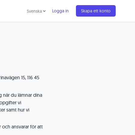
Logga in
Skapa ett konto
Svenska
rinavägen 15, 116 45
ygg när du lämnar dina
ppgifter vi
er samt hur vi
 och ansvarar för att