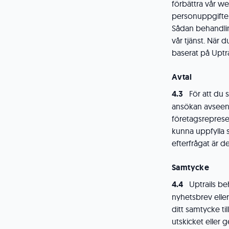
förbättra vår w
personuppgifter
Sådan behandlin
vår tjänst. När 
baserat på Uptra
Avtal
För att du
ansökan avseend
företagsrepresen
kunna uppfylla s
efterfrågat är d
Samtycke
Uptrails be
nyhetsbrev eller
ditt samtycke t
utskicket eller 