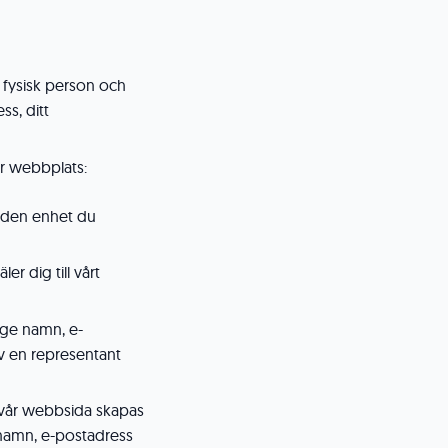
r fysisk person och
ss, ditt
år webbplats:
ra den enhet du
r dig till vårt
nge namn, e-
 en representant
 vår webbsida skapas
 namn, e-postadress