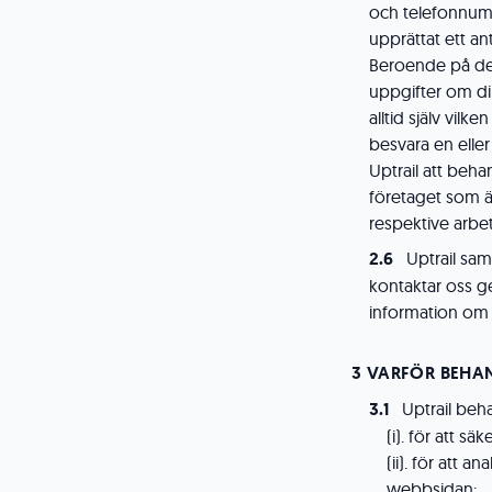
och telefonnumm
upprättat ett a
Beroende på den
uppgifter om di
alltid själv vilk
besvara en eller
Uptrail att beha
företaget som är
respektive arbe
Uptrail sam
kontaktar oss 
information om 
VARFÖR BEHAN
Uptrail beh
(i). för att s
(ii). för att
webbsidan;