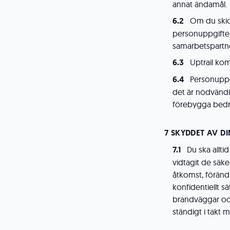
annat ändamål.
Om du skic
personuppgifter
samarbetspartne
Uptrail kom
Personuppgi
det är nödvändigt
förebygga bedrä
SKYDDET AV D
Du ska allti
vidtagit de säk
åtkomst, förändr
konfidentiellt 
brandväggar och
ständigt i takt 