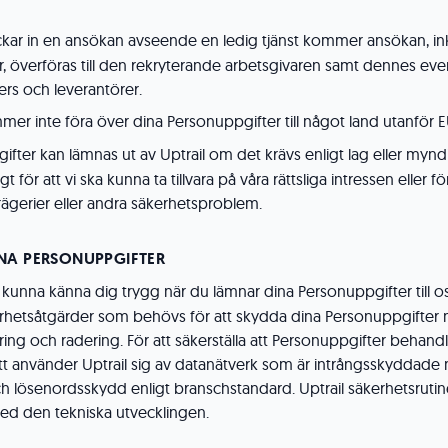
kar in en ansökan avseende en ledig tjänst kommer ansökan, in
, överföras till den rekryterande arbetsgivaren samt dennes eve
rs och leverantörer.
mer inte föra över dina Personuppgifter till något land utanför 
fter kan lämnas ut av Uptrail om det krävs enligt lag eller mynd
 för att vi ska kunna ta tillvara på våra rättsliga intressen eller fö
gerier eller andra säkerhetsproblem.
INA PERSONUPPGIFTER
d kunna känna dig trygg när du lämnar dina Personuppgifter till os
erhetsåtgärder som behövs för att skydda dina Personuppgifter m
ing och radering. För att säkerställa att Personuppgifter behandl
sätt använder Uptrail sig av datanätverk som är intrångsskyddad
 lösenordsskydd enligt branschstandard. Uptrail säkerhetsruti
med den tekniska utvecklingen.