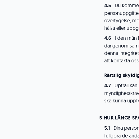
Du kommer 
personuppgifter s
övertygelse, me
hälsa eller uppgi
I den mån k
därigenom samty
denna integritet
att kontakta os
Rättslig skyldi
Uptrail kan
myndighetskrav.
ska kunna uppfy
HUR LÄNGE SP
Dina person
fullgöra de änd