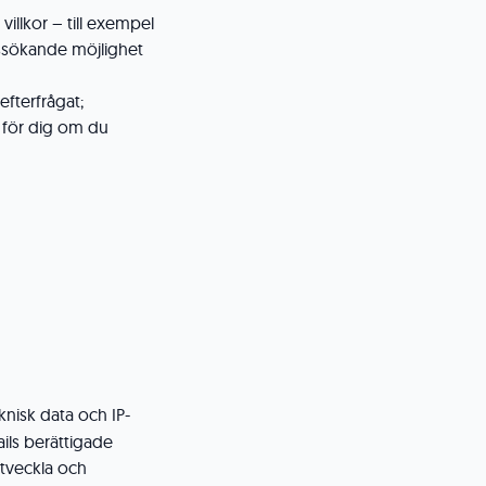
 villkor – till exempel
tssökande möjlighet
efterfrågat;
a för dig om du
nisk data och IP-
ils berättigade
utveckla och