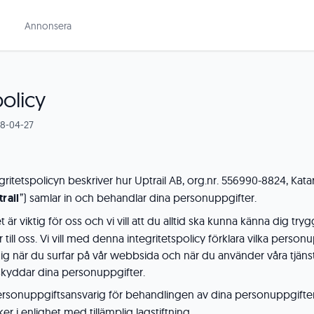
Annonsera
policy
18-04-27
gritetspolicyn beskriver hur Uptrail AB, org.nr. 556990-8824, Kata
rail
”) samlar in och behandlar dina personuppgifter.
et är viktig för oss och vi vill att du alltid ska kunna känna dig tr
till oss. Vi vill med denna integritetspolicy förklara vilka personu
g när du surfar på vår webbsida och när du använder våra tjänst
kyddar dina personuppgifter.
personuppgiftsansvarig för behandlingen av dina personuppgifter
r i enlighet med tillämplig lagstiftning.