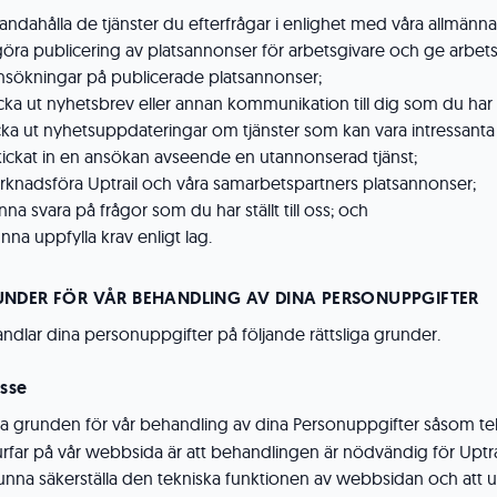
tillhandahålla de tjänster du efterfrågar i enlighet med våra allmänna
ggöra publicering av platsannonser för arbetsgivare och ge arbe
 ansökningar på publicerade platsannonser;
skicka ut nyhetsbrev eller annan kommunikation till dig som du har 
skicka ut nyhetsuppdateringar om tjänster som kan vara intressant
skickat in en ansökan avseende en utannonserad tjänst;
 marknadsföra Uptrail och våra samarbetspartners platsannonser;
kunna svara på frågor som du har ställt till oss; och
 kunna uppfylla krav enligt lag.
UNDER FÖR VÅR BEHANDLING AV DINA PERSONUPPGIFTER
andlar dina personuppgifter på följande rättsliga grunder.
esse
iga grunden för vår behandling av dina Personuppgifter såsom tek
urfar på vår webbsida är att behandlingen är nödvändig för Uptra
 kunna säkerställa den tekniska funktionen av webbsidan och att 