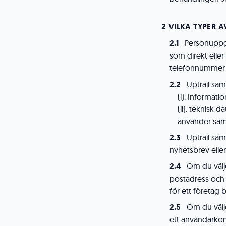
VILKA TYPER 
Personuppgif
som direkt eller 
telefonnummer e
Uptrail sa
(i). Informat
(ii). teknisk 
använder samt
Uptrail sam
nyhetsbrev eller
Om du välj
postadress och
för ett företag
Om du välj
ett användarkon