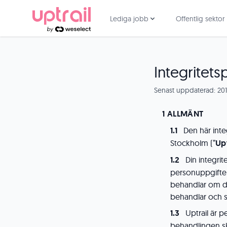
Lediga jobb
Offentlig sektor
Integritets
Senast uppdaterad: 20
ALLMÄNT
Den här inte
Stockholm (”
Upt
Din integrit
personuppgifter 
behandlar om di
behandlar och s
Uptrail är 
behandlingen ske