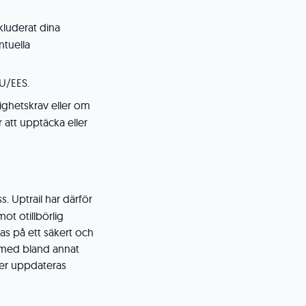
kluderat dina
ntuella
EU/EES.
ighetskrav eller om
r att upptäcka eller
s. Uptrail har därför
ot otillbörlig
as på ett säkert och
e med bland annat
ner uppdateras