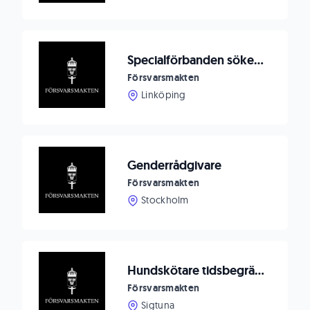
Specialförbanden söker civil signalskyddschef till Särskilda helikoptergruppen
Försvarsmakten
Linköping
Genderrådgivare
Försvarsmakten
Stockholm
Hundskötare tidsbegränsat (25%) till Försvarsmaktens Hundtjänstenhet
Försvarsmakten
Sigtuna