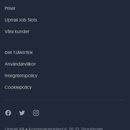
Priser
Uptrail Job Slots
Våra kunder
OM TJÄNSTEN
Användarvillkor
Integritetspolicy
Cookiepolicy
Facebook
Twitter
Instagram
Uptrail AB • Korgmakargränd 6, 111 22, Stockholm