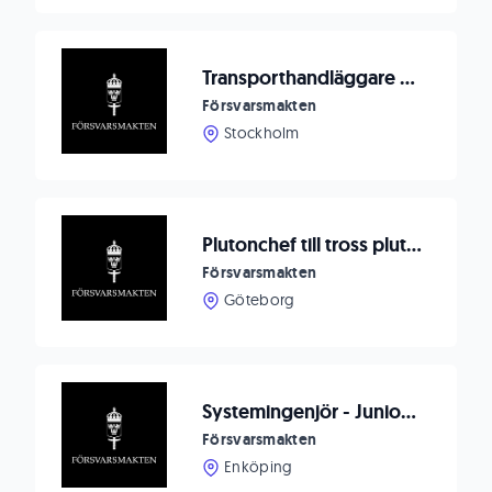
Transporthandläggare med inriktning nationella och internationella transporter
Försvarsmakten
Stockholm
Plutonchef till tross pluton - Sjukhusbataljon
Försvarsmakten
Göteborg
Systemingenjör - Junior AI Utvecklare
Försvarsmakten
Enköping